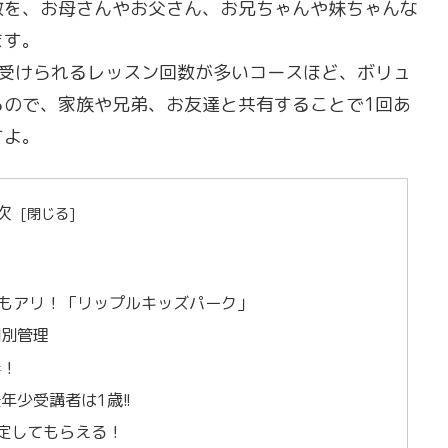
数を、お母さんやお父さん、お兄ちゃんや妹ちゃんな
ます。
に受けられるレッスン回数が多いコースほど、ボリュ
るので、家族や兄弟、お友達と共有することで1回あ
すよ。
次
もアリ！「リップルキッズパーク」
個別管理
奨！
少受講者は1歳!!
定してもらえる！