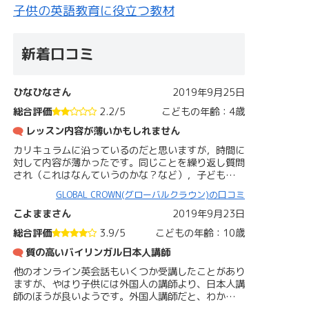
子供の英語教育に役立つ教材
新着口コミ
ひなひなさん
2019年9月25日
総合評価
2.2/5
こどもの年齢：4歳
レッスン内容が薄いかもしれません
カリキュラムに沿っているのだと思いますが，時間に
対して内容が薄かったです。同じことを繰り返し質問
され（これはなんていうのかな？など），子ども…
GLOBAL CROWN(グローバルクラウン)の口コミ
こよままさん
2019年9月23日
総合評価
3.9/5
こどもの年齢：10歳
質の高いバイリンガル日本人講師
他のオンライン英会話もいくつか受講したことがあり
ますが、やはり子供には外国人の講師より、日本人講
師のほうが良いようです。外国人講師だと、わか…