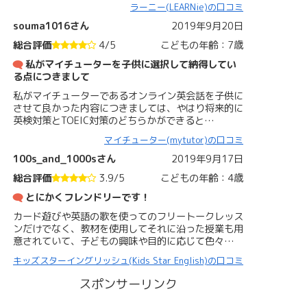
ラーニー(LEARNie)の口コミ
souma1016さん
2019年9月20日
総合評価
4/5
こどもの年齢：7歳
私がマイチューターを子供に選択して納得してい
る点につきまして
私がマイチューターであるオンライン英会話を子供に
させて良かった内容につきましては、やはり将来的に
英検対策とTOEIC対策のどちらかができると…
マイチューター(mytutor)の口コミ
100s_and_1000sさん
2019年9月17日
総合評価
3.9/5
こどもの年齢：4歳
とにかくフレンドリーです！
カード遊びや英語の歌を使ってのフリートークレッス
ンだけでなく、教材を使用してそれに沿った授業も用
意されていて、子どもの興味や目的に応じて色々…
キッズスターイングリッシュ(Kids Star English)の口コミ
スポンサーリンク