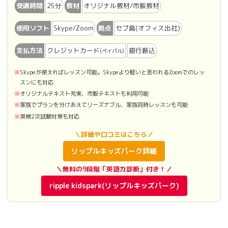
受講時間
25分
教材
オリジナル教材/市販教材
使用ソフト
Skype/Zoom
拠点
セブ島(オフィス出社)
支払方法
クレジットカード
銀行振込
(ペイパル)
Skypeが使えればレッスン可能。Skypeより軽いと言われるZoomでのレッ
スンにも対応
オリジナルテキスト充実、市販テキストも利用可能
家族でプランを分けあえてリーズナブル、家族同時レッスンも可能
英検2次試験対策も対応
＼詳細や口コミはこちら／
リップルキッズパーク詳細
＼無料の9段階「英語力診断」付き！／
ripple kidspark(リップルキッズパーク)