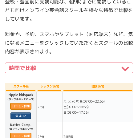
登校・登園前に受講可能な、朝9時までに開講しているこ
ども向けオンライン英会話スクールを様々な特徴で比較を
しています。
料金や、予約、スマホやタブレット（対応端末）など、気
になるメニューをクリックしていただくとスクールの比較
内容が表示されます。
時間で比較
スクール名
レッスン時間
開講時間
ripple kidspark
(リップルキッズパーク)
月,火,水,木,金(07:00〜22:55)
口コミ・詳細
25分
土(09:00〜18:55)
日(09:00〜17:25)
Native Camp.
(ネイティブキャンプ)
口コミ・詳細
25分
24時間