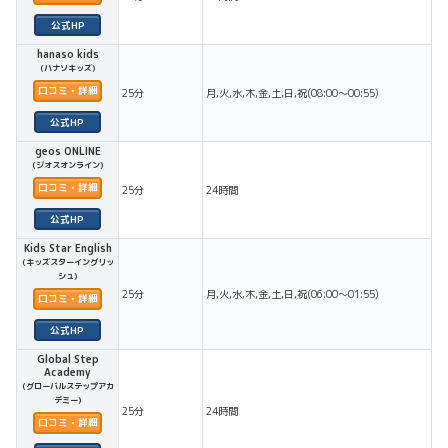
hanaso kids
(ハナソキッズ)
口コミ・詳細
25分
月,火,水,木,金,土,日,祝(08:00〜00:55)
geos ONLINE
(ジオスオンライン)
口コミ・詳細
25分
24時間
Kids Star English
(キッズスターイングリッ
シュ)
25分
月,火,水,木,金,土,日,祝(06:00〜01:55)
口コミ・詳細
Global Step
Academy
(グローバルステップアカ
デミー)
25分
24時間
口コミ・詳細