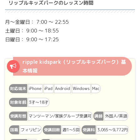
リップルキッズパークのレッスン時間
月～金曜日： 7:00 ～ 22:55
土曜日： 9:00 ～ 18:55
日曜日： 9:00 ～ 17:25
ripple kidspark（リップルキッズパーク）基
本情報
対応端末
iPhone
iPad
Android
Windows
Mac
対象年齢
3才～18才
受講形態
マンツーマン/家族グループ受講可
講師
外国人/英語
国籍
フィリピン
受講回数
週1〜5回
受講料
3,065〜9,772円