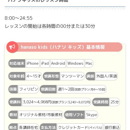
ハナソキッズのレッスン時間
8:00～24:55
レッスンの開始は各時間の00分または30分
hanaso kids（ハナソ キッズ）基本情報
対応端末
iPhone
iPad
Android
Windows
Mac
対象年齢
4〜15才
受講形態
マンツーマン
講師
外国人/英語
国籍
フィリピン
受講回数
週1〜2回
(回数プラン:月4〜16回)
受講料
3,024〜4,968円
受講時間
25分
(回数プラン:3,240〜9,072円)
教材
オリジナル教材/市販教材
使用ソフト
Skype
拠点
各講師在宅
支払方法
クレジットカード
銀行振込
(ペイパル)