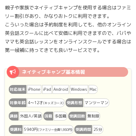
親子や家族でネイティブキャンプを使用する場合はファミ
リー割引があり、かなりおトクに利用できます。
こういった場合は予約制度を利用しても、他のオンライン
英会話スクールに比べて安価に利用できますので、パパや
ママも英会話レッスンをオンラインスクールでする場合は
第一候補に持ってきても良いサービスです。
ネイティブキャンプ基本情報
対応端末
iPhone
iPad
Android
Windows
Mac
対象年齢
4〜12才
受講形態
マンツーマン
(キッズコース)
講師
外国人/英語
国籍
多国籍
受講回数
無制限
受講料
5940円
受講時間
25分
(ファミリー会員1,980円)