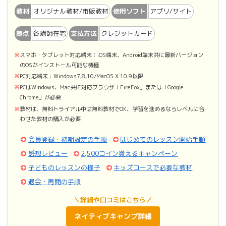
教材
オリジナル教材/市販教材
使用ソフト
アプリ/サイト
拠点
各講師在宅
支払方法
クレジットカード
スマホ・タブレット対応端末：iOS端末、Android端末共に最新バージョン
のOSがインストール可能な機種
PC対応端末：Windows7,8,10/MacOS X 10.9以降
PCはWindows、Mac共に対応ブラウザ「FireFox」または「Google
Chrome」が必要
教材は、無料トライアル中は無料教材でOK、学習を進めるならレベルに合
わせた教材の購入が必要
会員登録・初期設定の手順
はじめてのレッスン開始手順
感想レビュー
2,500コイン貰えるキャンペーン
子どものレッスンの様子
キッズコースで必要な教材
退会・再開の手順
＼詳細や口コミはこちら／
ネイティブキャンプ詳細