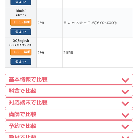
kimini
(キミニ)
口コミ・詳細
25分
月,火,水,木,金,土,日,祝(06:00〜00:00)
QQEnglish
(QQイングリッシュ)
口コミ・詳細
25分
24時間
基本情報で比較
料金で比較
対応端末で比較
講師で比較
予約で比較
教材で比較