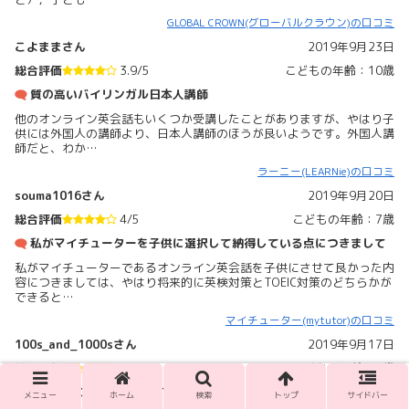
GLOBAL CROWN(グローバルクラウン)の口コミ
こよままさん
2019年9月23日
総合評価
3.9/5
こどもの年齢：10歳
質の高いバイリンガル日本人講師
他のオンライン英会話もいくつか受講したことがありますが、やはり子
供には外国人の講師より、日本人講師のほうが良いようです。外国人講
師だと、わか…
ラーニー(LEARNie)の口コミ
souma1016さん
2019年9月20日
総合評価
4/5
こどもの年齢：7歳
私がマイチューターを子供に選択して納得している点につきまして
私がマイチューターであるオンライン英会話を子供にさせて良かった内
容につきましては、やはり将来的に英検対策とTOEIC対策のどちらかが
できると…
マイチューター(mytutor)の口コミ
100s_and_1000sさん
2019年9月17日
総合評価
3.9/5
こどもの年齢：4歳
とにかくフレンドリーです！
メニュー
ホーム
検索
トップ
サイドバー