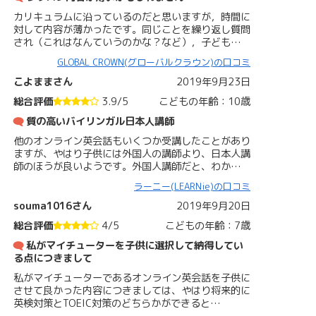
カリキュラムに沿っているのだと思いますが，時間に
対して内容が薄かったです。同じことを繰り返し質問
され（これはなんていうのかな？など），子ども…
GLOBAL CROWN(グローバルクラウン)の口コミ
こよままさん
2019年9月23日
総合評価
3.9/5
こどもの年齢：10歳
質の高いバイリンガル日本人講師
他のオンライン英会話もいくつか受講したことがあり
ますが、やはり子供には外国人の講師より、日本人講
師のほうが良いようです。外国人講師だと、わか…
ラーニー(LEARNie)の口コミ
souma1016さん
2019年9月20日
総合評価
4/5
こどもの年齢：7歳
私がマイチューターを子供に選択して納得してい
る点につきまして
私がマイチューターであるオンライン英会話を子供に
させて良かった内容につきましては、やはり将来的に
英検対策とTOEIC対策のどちらかができると…