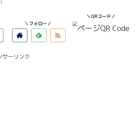
11
＼QRコード／
＼フォロー／
ンサーリンク