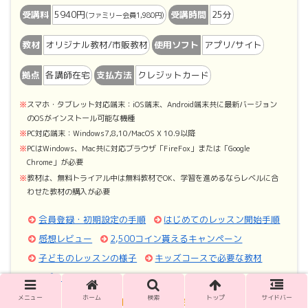
受講料
5940円
受講時間
25分
(ファミリー会員1,980円)
教材
オリジナル教材/市販教材
使用ソフト
アプリ/サイト
拠点
各講師在宅
支払方法
クレジットカード
スマホ・タブレット対応端末：iOS端末、Android端末共に最新バージョン
のOSがインストール可能な機種
PC対応端末：Windows7,8,10/MacOS X 10.9以降
PCはWindows、Mac共に対応ブラウザ「FireFox」または「Google
Chrome」が必要
教材は、無料トライアル中は無料教材でOK、学習を進めるならレベルに合
わせた教材の購入が必要
会員登録・初期設定の手順
はじめてのレッスン開始手順
感想レビュー
2,500コイン貰えるキャンペーン
子どものレッスンの様子
キッズコースで必要な教材
退会・再開の手順
メニュー
ホーム
検索
トップ
サイドバー
＼詳細や口コミはこちら／