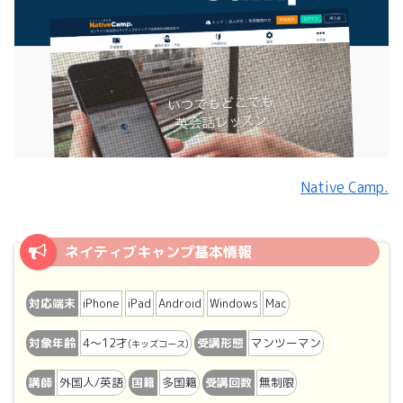
Native Camp.
ネイティブキャンプ基本情報
対応端末
iPhone
iPad
Android
Windows
Mac
対象年齢
4〜12才
受講形態
マンツーマン
(キッズコース)
講師
外国人/英語
国籍
多国籍
受講回数
無制限