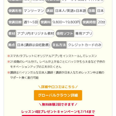
受講形態
マンツーマン
講師
日本人/英語+日本語
国籍
日本
受講回数
週1〜5回
受講料
9,800〜19,800円
受講時間
20分
教材
アプリ内オリジナル教材
使用ソフト
専用アプリ
拠点
日本(講師は自宅勤務)
支払方法
クレジットカードのみ
スマホ/タブレットにオリジナルアプリをインストールしてレッスン
21段階のレベル分け。レベルが上がるごとにバッジがもらえるなど子供の
モチベーションアップの工夫がたくさん
講師はバイリンガルな日本人講師！講師が日本人なためレッスン中は親の
サポート無く進行可能
＼詳細や口コミはこちら／
グローバルクラウン詳細
＼無料体験2回できます／
レッスン4回プレゼントキャンペーンも7/14まで