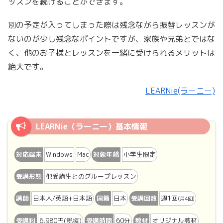
ッスンを続けることができます。
別の予定が入ってしまった際は残念ながら振替レッスンが
ないのが少し残念なポイントですが、家族や兄弟とではな
く、他のお子様とレッスンを一緒に受けられるメリットは
絶大です。
LEARNie(ラーニー)
LEARNie（ラーニー）基本情報
対応端末
Windows
Mac
対象年齢
小学生限定
受講形態
他受講生とのグループレッスン
講師
日本人/英語+日本語
国籍
日本
受講回数
週1回
(月4回)
受講料
6,980円(税抜)
受講時間
60分
教材
オリジナル教材