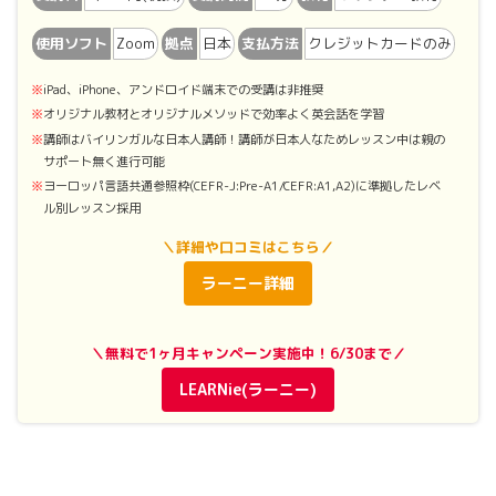
使用ソフト
Zoom
拠点
日本
支払方法
クレジットカードのみ
iPad、iPhone、アンドロイド端末での受講は非推奨
オリジナル教材とオリジナルメソッドで効率よく英会話を学習
講師はバイリンガルな日本人講師！講師が日本人なためレッスン中は親の
サポート無く進行可能
ヨーロッパ言語共通参照枠(CEFR-J:Pre-A1/CEFR:A1,A2)に準拠したレベ
ル別レッスン採用
＼詳細や口コミはこちら／
ラーニー詳細
＼無料で1ヶ月キャンペーン実施中！6/30まで／
LEARNie(ラーニー)