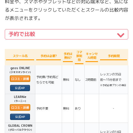
料金や、スマホやタブレットなどの対応端末など、気にな
るメニューをクリックしていただくとスクールの比較内容
が表示されます。
予約で比較
コマ
予約は
キャンセ
スクール名
予約は必要?
数制
予約期間
無料?
ル時間
限
geos ONLINE
(ジオスオンライン)
レッスンの35日
予約無/予約有ど
口コミ・詳細
無料
なし
2時間前
前〜15分前まで
ちらでも可能
※予約必要プランの場合
LEARNie
(ラーニー)
口コミ・詳細
予約不要
無料
あり
-
GLOBAL CROWN
(グローバルクラウン)
レッスンの14日