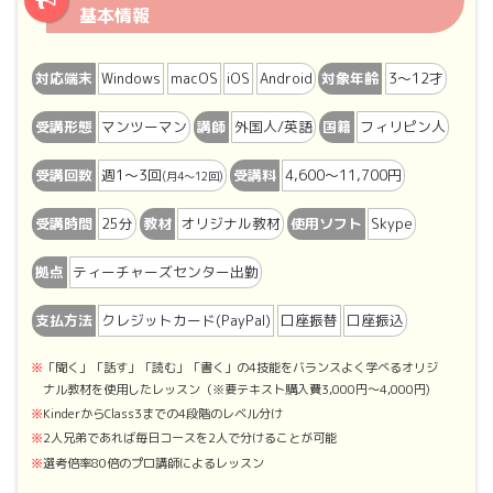
基本情報
対応端末
Windows
macOS
iOS
Android
対象年齢
3～12才
受講形態
マンツーマン
講師
外国人/英語
国籍
フィリピン人
受講回数
週1〜3回
受講料
4,600〜11,700円
(月4〜12回)
受講時間
25分
教材
オリジナル教材
使用ソフト
Skype
拠点
ティーチャーズセンター出勤
支払方法
クレジットカード(PayPal)
口座振替
口座振込
「聞く」「話す」「読む」「書く」の4技能をバランスよく学べるオリジ
ナル教材を使用したレッスン（※要テキスト購入費3,000円〜4,000円)
KinderからClass3までの4段階のレベル分け
2人兄弟であれば毎日コースを2人で分けることが可能
選考倍率80倍のプロ講師によるレッスン