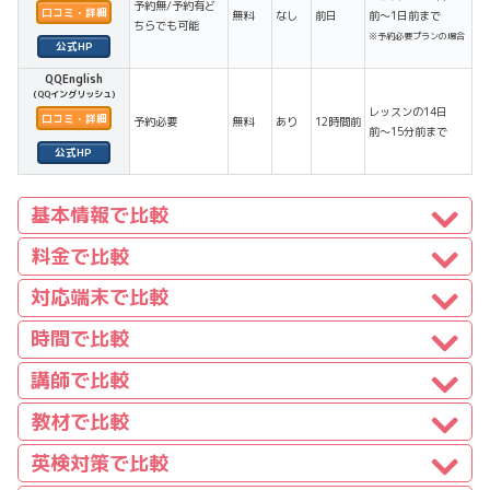
予約無/予約有ど
口コミ・詳細
無料
なし
前日
前〜1日前まで
ちらでも可能
※予約必要プランの場合
QQEnglish
(QQイングリッシュ)
レッスンの14日
口コミ・詳細
予約必要
無料
あり
12時間前
前〜15分前まで
基本情報で比較
料金で比較
対応端末で比較
時間で比較
講師で比較
教材で比較
英検対策で比較