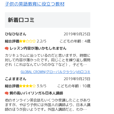
子供の英語教育に役立つ教材
新着口コミ
ひなひなさん
2019年9月25日
総合評価
2.2/5
こどもの年齢：4歳
レッスン内容が薄いかもしれません
カリキュラムに沿っているのだと思いますが，時間に
対して内容が薄かったです。同じことを繰り返し質問
され（これはなんていうのかな？など），子ども…
GLOBAL CROWN(グローバルクラウン)の口コミ
こよままさん
2019年9月23日
総合評価
3.9/5
こどもの年齢：10歳
質の高いバイリンガル日本人講師
他のオンライン英会話もいくつか受講したことがあり
ますが、やはり子供には外国人の講師より、日本人講
師のほうが良いようです。外国人講師だと、わか…