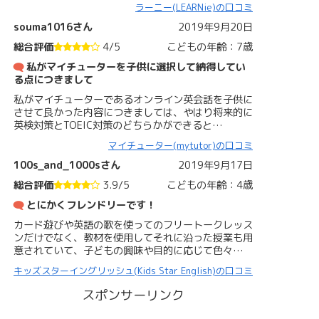
ラーニー(LEARNie)の口コミ
souma1016さん
2019年9月20日
総合評価
4/5
こどもの年齢：7歳
私がマイチューターを子供に選択して納得してい
る点につきまして
私がマイチューターであるオンライン英会話を子供に
させて良かった内容につきましては、やはり将来的に
英検対策とTOEIC対策のどちらかができると…
マイチューター(mytutor)の口コミ
100s_and_1000sさん
2019年9月17日
総合評価
3.9/5
こどもの年齢：4歳
とにかくフレンドリーです！
カード遊びや英語の歌を使ってのフリートークレッス
ンだけでなく、教材を使用してそれに沿った授業も用
意されていて、子どもの興味や目的に応じて色々…
キッズスターイングリッシュ(Kids Star English)の口コミ
スポンサーリンク