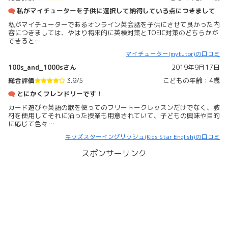
私がマイチューターを子供に選択して納得している点につきまして
私がマイチューターであるオンライン英会話を子供にさせて良かった内
容につきましては、やはり将来的に英検対策とTOEIC対策のどちらかが
できると…
マイチューター(mytutor)の口コミ
100s_and_1000sさん
2019年9月17日
総合評価
3.9/5
こどもの年齢：4歳
とにかくフレンドリーです！
カード遊びや英語の歌を使ってのフリートークレッスンだけでなく、教
材を使用してそれに沿った授業も用意されていて、子どもの興味や目的
に応じて色々…
キッズスターイングリッシュ(Kids Star English)の口コミ
スポンサーリンク