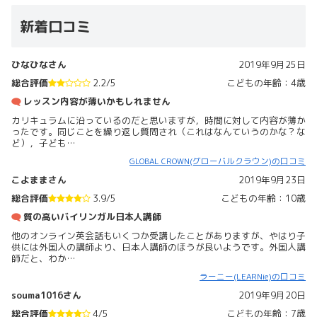
新着口コミ
ひなひなさん
2019年9月25日
総合評価
2.2/5
こどもの年齢：4歳
レッスン内容が薄いかもしれません
カリキュラムに沿っているのだと思いますが，時間に対して内容が薄か
ったです。同じことを繰り返し質問され（これはなんていうのかな？な
ど），子ども…
GLOBAL CROWN(グローバルクラウン)の口コミ
こよままさん
2019年9月23日
総合評価
3.9/5
こどもの年齢：10歳
質の高いバイリンガル日本人講師
他のオンライン英会話もいくつか受講したことがありますが、やはり子
供には外国人の講師より、日本人講師のほうが良いようです。外国人講
師だと、わか…
ラーニー(LEARNie)の口コミ
souma1016さん
2019年9月20日
総合評価
4/5
こどもの年齢：7歳