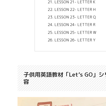
LESSON 21- LETTER K
LESSON 22- LETTER H
LESSON 23- LETTER Q
LESSON 24- LETTER R
LESSON 25- LETTER W
LESSON 26- LETTER Y
子供用英語教材「Let’s GO」シ
容