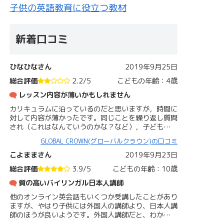
子供の英語教育に役立つ教材
新着口コミ
ひなひなさん
2019年9月25日
総合評価
2.2/5
こどもの年齢：4歳
レッスン内容が薄いかもしれません
カリキュラムに沿っているのだと思いますが，時間に
対して内容が薄かったです。同じことを繰り返し質問
され（これはなんていうのかな？など），子ども…
GLOBAL CROWN(グローバルクラウン)の口コミ
こよままさん
2019年9月23日
総合評価
3.9/5
こどもの年齢：10歳
質の高いバイリンガル日本人講師
他のオンライン英会話もいくつか受講したことがあり
ますが、やはり子供には外国人の講師より、日本人講
師のほうが良いようです。外国人講師だと、わか…