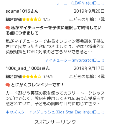
ラーニー(LEARNie)の口コミ
souma1016さん
2019年9月20日
総合評価
4/5
こどもの年齢：7歳
私がマイチューターを子供に選択して納得してい
る点につきまして
私がマイチューターであるオンライン英会話を子供に
させて良かった内容につきましては、やはり将来的に
英検対策とTOEIC対策のどちらかができると…
マイチューター(mytutor)の口コミ
100s_and_1000sさん
2019年9月17日
総合評価
3.9/5
こどもの年齢：4歳
とにかくフレンドリーです！
カード遊びや英語の歌を使ってのフリートークレッス
ンだけでなく、教材を使用してそれに沿った授業も用
意されていて、子どもの興味や目的に応じて色々…
キッズスターイングリッシュ(Kids Star English)の口コミ
スポンサーリンク