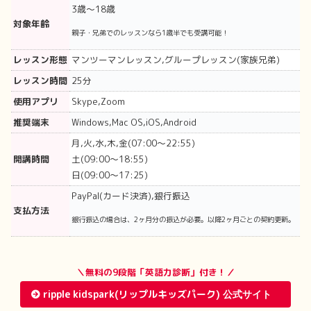
3歳〜18歳
対象年齢
親子・兄弟でのレッスンなら1歳半でも受講可能！
レッスン形態
マンツーマンレッスン,グループレッスン(家族兄弟)
レッスン時間
25分
使用アプリ
Skype,Zoom
推奨端末
Windows,Mac OS,iOS,Android
月,火,水,木,金(07:00〜22:55)
開講時間
土(09:00〜18:55)
日(09:00〜17:25)
PayPal(カード決済),銀行振込
支払方法
銀行振込の場合は、2ヶ月分の振込が必要。以降2ヶ月ごとの契約更新。
＼無料の9段階「英語力診断」付き！／
ripple kidspark(リップルキッズパーク)