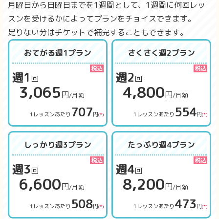
月曜日から日曜日までを1週間として、1週間に何回レッ
スンを受けるかによってプランをチョイスできます。
足りない分はチケットで補完することもできます。
おてがる週1プラン
さくさく週2プラン
週1
週2
回
回
3,065
4,800
円
円
/月額
/月額
707
554
1レッスンあたり
円
1レッスンあたり
円
(*)
(*)
しっかり週3プラン
たっぷり週4プラン
週3
週4
回
回
6,600
8,200
円
円
/月額
/月額
508
473
1レッスンあたり
円
1レッスンあたり
円
(*)
(*)