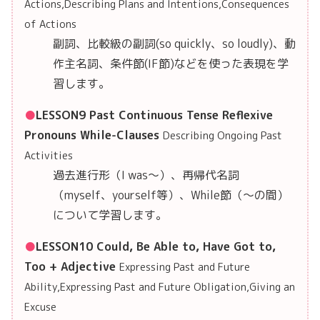
Actions,Describing Plans and Intentions,Consequences
of Actions
副詞、比較級の副詞(so quickly、so loudly)、動
作主名詞、条件節(IF節)などを使った表現を学
習します。
LESSON9 Past Continuous Tense Reflexive
Pronouns While-Clauses
Describing Ongoing Past
Activities
過去進行形（I was〜）、再帰代名詞
（myself、yourself等）、While節（〜の間）
について学習します。
LESSON10 Could, Be Able to, Have Got to,
Too + Adjective
Expressing Past and Future
Ability,Expressing Past and Future Obligation,Giving an
Excuse