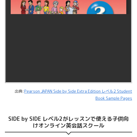
出典:
Pearson JAPAN Side by Side Extra Edition レベル2 Student
Book Sample Pages
SIDE by SIDE レベル2がレッスンで使える子供向
けオンライン英会話スクール