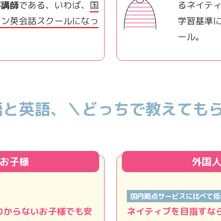
が講師
である、いわば、
国
るネイテ
イン英会話スクールになっ
学習基準
ール。
語と英語、
＼どっちで教えてもら
お子様
外国
国内拠点サービスに比べて低
わからないお子様でも安
ネイティブを目指すな