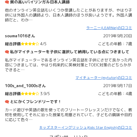
質の高いバイリンガル日本人講師
他のオンライン英会話もいくつか受講したことがありますが、やはり子
供には外国人の講師より、日本人講師のほうが良いようです。外国人講
師だと、わか…
ラーニー(LEARNie)の口コミ
souma1016さん
2019年9月20日
総合評価
4/5
こどもの年齢：7歳
私がマイチューターを子供に選択して納得している点につきまして
私がマイチューターであるオンライン英会話を子供にさせて良かった内
容につきましては、やはり将来的に英検対策とTOEIC対策のどちらかが
できると…
マイチューター(mytutor)の口コミ
100s_and_1000sさん
2019年9月17日
総合評価
3.9/5
こどもの年齢：4歳
とにかくフレンドリーです！
カード遊びや英語の歌を使ってのフリートークレッスンだけでなく、教
材を使用してそれに沿った授業も用意されていて、子どもの興味や目的
に応じて色々…
キッズスターイングリッシュ(Kids Star English)の口コミ