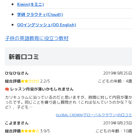
Kimini(キミニ)
学研 クラウティ(Cloudt)
QQイングリッシュ(QQ English)
子供の英語教育に役立つ教材
新着口コミ
ひなひなさん
2019年9月25日
総合評価
2.2/5
こどもの年齢：4歳
レッスン内容が薄いかもしれません
カリキュラムに沿っているのだと思いますが，時間に対して内容が薄か
ったです。同じことを繰り返し質問され（これはなんていうのかな？な
ど），子ども…
GLOBAL CROWN(グローバルクラウン)の口コミ
こよままさん
2019年9月23日
総合評価
3.9/5
こどもの年齢：10歳