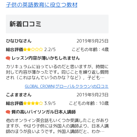
子供の英語教育に役立つ教材
新着口コミ
ひなひなさん
2019年9月25日
総合評価
2.2/5
こどもの年齢：4歳
レッスン内容が薄いかもしれません
カリキュラムに沿っているのだと思いますが，時間に
対して内容が薄かったです。同じことを繰り返し質問
され（これはなんていうのかな？など），子ども…
GLOBAL CROWN(グローバルクラウン)の口コミ
こよままさん
2019年9月23日
総合評価
3.9/5
こどもの年齢：10歳
質の高いバイリンガル日本人講師
他のオンライン英会話もいくつか受講したことがあり
ますが、やはり子供には外国人の講師より、日本人講
師のほうが良いようです。外国人講師だと、わか…