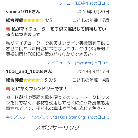
ラーニー(LEARNie)の口コミ
souma1016さん
2019年9月20日
総合評価
4/5
こどもの年齢：7歳
私がマイチューターを子供に選択して納得してい
る点につきまして
私がマイチューターであるオンライン英会話を子供に
させて良かった内容につきましては、やはり将来的に
英検対策とTOEIC対策のどちらかができると…
マイチューター(mytutor)の口コミ
100s_and_1000sさん
2019年9月17日
総合評価
3.9/5
こどもの年齢：4歳
とにかくフレンドリーです！
カード遊びや英語の歌を使ってのフリートークレッス
ンだけでなく、教材を使用してそれに沿った授業も用
意されていて、子どもの興味や目的に応じて色々…
キッズスターイングリッシュ(Kids Star English)の口コミ
スポンサーリンク