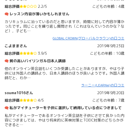
総合評価
2.2/5
こどもの年齢：4歳
レッスン内容が薄いかもしれません
カリキュラムに沿っているのだと思いますが，時間に対して内容が薄か
ったです。同じことを繰り返し質問され（これはなんていうのかな？な
ど），子ども…
GLOBAL CROWN(グローバルクラウン)の口コミ
こよままさん
2019年9月23日
総合評価
3.9/5
こどもの年齢：10歳
質の高いバイリンガル日本人講師
他のオンライン英会話もいくつか受講したことがありますが、やはり子
供には外国人の講師より、日本人講師のほうが良いようです。外国人講
師だと、わか…
ラーニー(LEARNie)の口コミ
souma1016さん
2019年9月20日
総合評価
4/5
こどもの年齢：7歳
私がマイチューターを子供に選択して納得している点につきまして
私がマイチューターであるオンライン英会話を子供にさせて良かった内
容につきましては、やはり将来的に英検対策とTOEIC対策のどちらかが
できると…