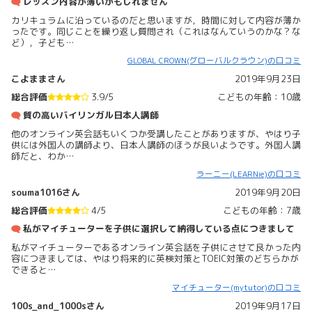
レッスン内容が薄いかもしれません
カリキュラムに沿っているのだと思いますが，時間に対して内容が薄か
ったです。同じことを繰り返し質問され（これはなんていうのかな？な
ど），子ども…
GLOBAL CROWN(グローバルクラウン)の口コミ
こよままさん
2019年9月23日
総合評価
3.9/5
こどもの年齢：10歳
質の高いバイリンガル日本人講師
他のオンライン英会話もいくつか受講したことがありますが、やはり子
供には外国人の講師より、日本人講師のほうが良いようです。外国人講
師だと、わか…
ラーニー(LEARNie)の口コミ
souma1016さん
2019年9月20日
総合評価
4/5
こどもの年齢：7歳
私がマイチューターを子供に選択して納得している点につきまして
私がマイチューターであるオンライン英会話を子供にさせて良かった内
容につきましては、やはり将来的に英検対策とTOEIC対策のどちらかが
できると…
マイチューター(mytutor)の口コミ
100s_and_1000sさん
2019年9月17日