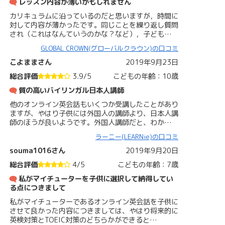
レッスン内容が薄いかもしれません
カリキュラムに沿っているのだと思いますが，時間に
対して内容が薄かったです。同じことを繰り返し質問
され（これはなんていうのかな？など），子ども…
GLOBAL CROWN(グローバルクラウン)の口コミ
こよままさん
2019年9月23日
総合評価
3.9/5
こどもの年齢：10歳
質の高いバイリンガル日本人講師
他のオンライン英会話もいくつか受講したことがあり
ますが、やはり子供には外国人の講師より、日本人講
師のほうが良いようです。外国人講師だと、わか…
ラーニー(LEARNie)の口コミ
souma1016さん
2019年9月20日
総合評価
4/5
こどもの年齢：7歳
私がマイチューターを子供に選択して納得してい
る点につきまして
私がマイチューターであるオンライン英会話を子供に
させて良かった内容につきましては、やはり将来的に
英検対策とTOEIC対策のどちらかができると…