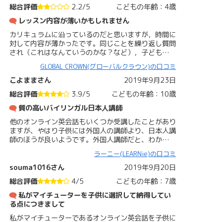
総合評価
2.2/5
こどもの年齢：4歳
レッスン内容が薄いかもしれません
カリキュラムに沿っているのだと思いますが，時間に
対して内容が薄かったです。同じことを繰り返し質問
され（これはなんていうのかな？など），子ども…
GLOBAL CROWN(グローバルクラウン)の口コミ
こよままさん
2019年9月23日
総合評価
3.9/5
こどもの年齢：10歳
質の高いバイリンガル日本人講師
他のオンライン英会話もいくつか受講したことがあり
ますが、やはり子供には外国人の講師より、日本人講
師のほうが良いようです。外国人講師だと、わか…
ラーニー(LEARNie)の口コミ
souma1016さん
2019年9月20日
総合評価
4/5
こどもの年齢：7歳
私がマイチューターを子供に選択して納得してい
る点につきまして
私がマイチューターであるオンライン英会話を子供に