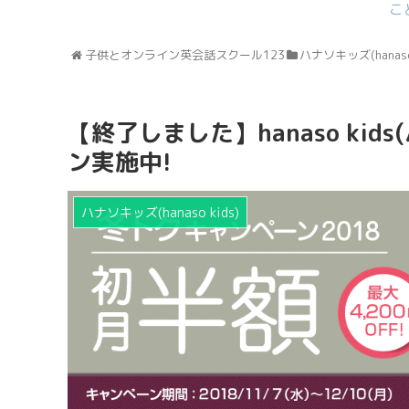
こ
子供とオンライン英会話スクール123
ハナソキッズ(hanaso 
【終了しました】hanaso ki
ン実施中!
ハナソキッズ(hanaso kids)