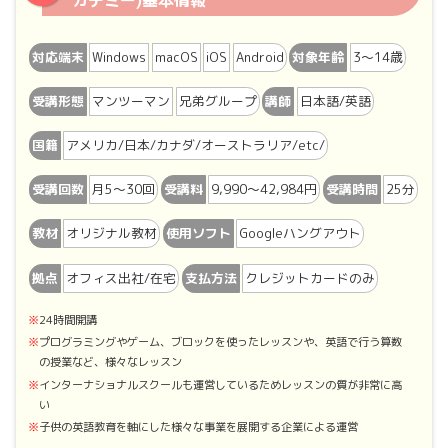
カデミー)基本情報
対応端末
Windows
macOS
iOS
Android
対象年齢
3〜14歳
受講形態
マンツーマン
兄弟グループ
講師
日本語/英語
国籍
アメリカ/日本/カナダ/オーストラリア/etc/
受講回数
月5〜30回
受講料
9,990〜42,984円
受講時間
25分
教材
オリジナル教材
使用ソフト
Googleハングアウト
拠点
オフィス出社/在宅
支払方法
クレジットカードのみ
24時間開講
プログラミングやゲーム、ブロックを使ったレッスンや、英語で行う算数
の授業など、様々なレッスン
インターナショナルスクールも運営しているためレッスンの質が非常に高
い
子供の英語教育を軸にした様々な事業を展開する企業による運営