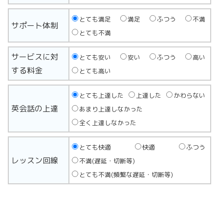
とても満足
満足
ふつう
不満
サポート体制
とても不満
サービスに対
とても安い
安い
ふつう
高い
する料金
とても高い
とても上達した
上達した
かわらない
英会話の上達
あまり上達しなかった
全く上達しなかった
とても快適
快適
ふつう
レッスン回線
不満(遅延・切断等)
とても不満(頻繁な遅延・切断等)