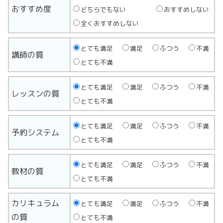
おすすめ度
どちらでもない
おすすめしない
全くおすすめしない
とても満足
満足
ふつう
不満
講師の質
とても不満
とても満足
満足
ふつう
不満
レッスンの質
とても不満
とても満足
満足
ふつう
不満
予約システム
とても不満
とても満足
満足
ふつう
不満
教材の質
とても不満
カリキュラム
とても満足
満足
ふつう
不満
の質
とても不満